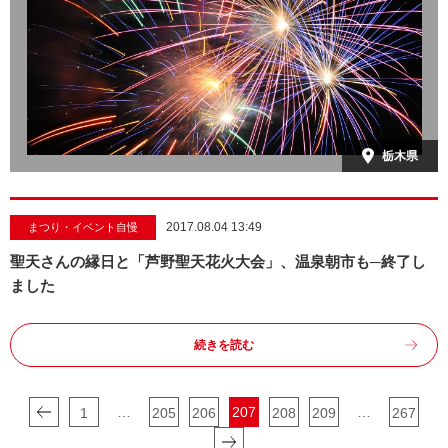
栃木県
2017.08.04 13:49
まつり・イベント自慢
聖天さんの縁日と「芦野聖天花火大会」、温泉朝市も─終了し
ました
続きを読む
…
207
…
1
205
206
208
209
267