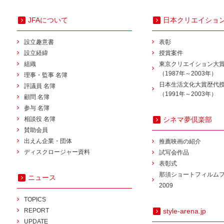
JFAについて
日本クリエイショ
設立趣意書
表彰
設立経緯
授賞案件
組織
東京クリエイション大
（1987年～2003年）
理事・監事 名簿
日本生活文化大賞歴代
評議員 名簿
（1991年～2003年）
顧問 名簿
参与 名簿
相談役 名簿
シネマ夢倶楽部
賛助会員
出えん企業・団体
推薦映画の紹介
ディスクロージャー資料
試写会作品
表彰式
那須ショートフィルム
ニュース
2009
TOPICS
REPORT
style-arena.jp
UPDATE