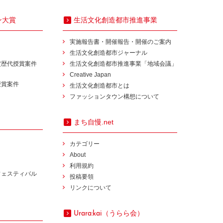
ン大賞
生活文化創造都市推進事業
実施報告書・開催報告・開催のご案内
生活文化創造都市ジャーナル
賞歴代授賞案件
生活文化創造都市推進事業「地域会議」
Creative Japan
授賞案件
生活文化創造都市とは
ファッションタウン構想について
まち自慢.net
カテゴリー
About
利用規約
フェスティバル
投稿要領
リンクについて
（うらら会）
Urara:kai