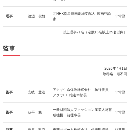
元NHK衛星映画劇場支配人･映画評論
理事
渡辺 俊雄
非常勤
家
以上理事21名（定数15名以上25名以内）
監事
2026年7月1日
敬称略・順不同
アクサ生命保険株式会社 執行役員
監事
安岐 豊浩
非常勤
アクサCCI推進本部長
一般財団法人ファッション産業人材育
監事
萩平 勉
非常勤
成機構 前理事長
監事
染谷 政克
東商サポート株式会社 代表取締役
非常勤