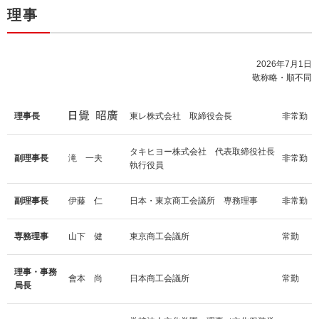
理事
2026年7月1日
敬称略・順不同
理事長
東レ株式会社 取締役会長
非常勤
タキヒヨー株式会社 代表取締役社長
副理事長
滝 一夫
非常勤
執行役員
副理事長
伊藤 仁
日本・東京商工会議所 専務理事
非常勤
専務理事
山下 健
東京商工会議所
常勤
理事・事務
會本 尚
日本商工会議所
常勤
局長