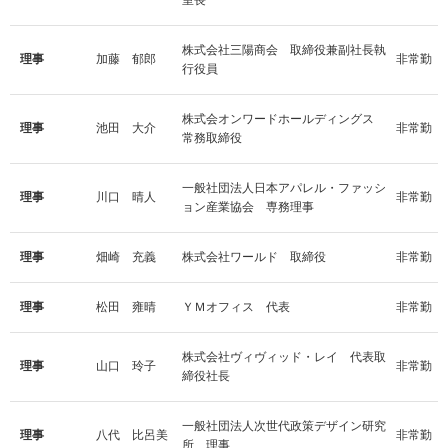
室長
株式会社三陽商会 取締役兼副社長執
理事
加藤 郁郎
非常勤
行役員
株式会オンワードホールディングス
理事
池田 大介
非常勤
常務取締役
一般社団法人日本アパレル・ファッシ
理事
川口 晴人
非常勤
ョン産業協会 専務理事
理事
畑崎 充義
株式会社ワールド 取締役
非常勤
理事
松田 雍晴
ＹＭオフィス 代表
非常勤
株式会社ヴィヴィッド・レイ 代表取
理事
山口 玲子
非常勤
締役社長
一般社団法人次世代政策デザイン研究
理事
八代 比呂美
非常勤
所 理事