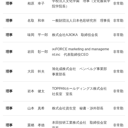
学校法人文化学園 理事（文化服装学
理事
相原 幸子
非常勤
院学院長）
理事
名取 和幸
一般財団法人日本色彩研究所 理事長
非常勤
理事
味岡 平一郎
株式会社AJIOKA 取締役会長
非常勤
㈱FORCE marketing and manageme
理事
岩田 彰一郎
非常勤
nt.inc 代表取締役CEO
旭化成株式会社 ベンベルグ事業部
理事
大田 幹夫
非常勤
事業部長
TOPPANホールディングス株式会社
理事
岩本 健太
非常勤
社長室 室長
理事
山本 真希
株式会社資生堂 秘書・渉外部長
非常勤
本田技研工業株式会社 取締役会室
理事
栗栖 孝徳
非常勤