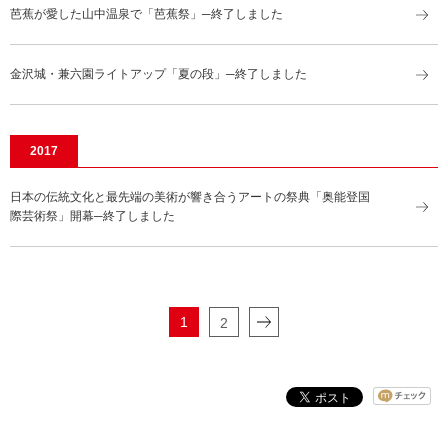
芭蕉が愛した山中温泉で「芭蕉祭」─終了しました
金沢城・兼六園ライトアップ「夏の段」─終了しました
2017
日本の伝統文化と最先端の美術が響き合うアートの祭典「奥能登国
際芸術祭」開幕─終了しました
1
2