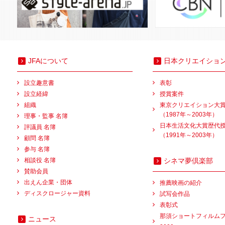
JFAについて
日本クリエイショ
設立趣意書
表彰
設立経緯
授賞案件
組織
東京クリエイション大
（1987年～2003年）
理事・監事 名簿
日本生活文化大賞歴代
評議員 名簿
（1991年～2003年）
顧問 名簿
参与 名簿
相談役 名簿
シネマ夢倶楽部
賛助会員
出えん企業・団体
推薦映画の紹介
ディスクロージャー資料
試写会作品
表彰式
那須ショートフィルム
ニュース