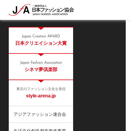
Japan Creation AWARD
日本クリエイション大賞
Japan Fashion Association
シネマ夢倶楽部
東京のファッション文化を発信
style-arena.jp
アジアファッション連合会
生活文化創造都市推進事業