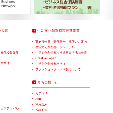
ン大賞
生活文化創造都市推進事業
実施報告書・開催報告・開催のご案内
生活文化創造都市ジャーナル
賞歴代授賞案件
生活文化創造都市推進事業「地域会議」
Creative Japan
授賞案件
生活文化創造都市とは
ファッションタウン構想について
まち自慢.net
カテゴリー
About
利用規約
フェスティバル
投稿要領