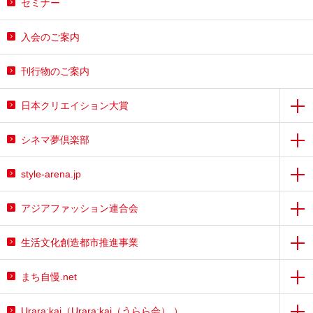
セミナー
入会のご案内
刊行物のご案内
日本クリエイション大賞
シネマ夢倶楽部
style-arena.jp
アジアファッション連合会
生活文化創造都市推進事業
まち自慢.net
Urara:kai（Urara:kai（うらら会） ）