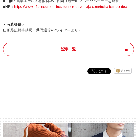
■主催
：農業生産法人有限会社柑香園（観音山フルーツパーラーを運営）
■HP
：
https://www.afternoontea-bus-tour.creative-raja.com/fruitafternoontea
＜写真提供＞
山形県広報事務局（共同通信PRワイヤーより）
記事一覧