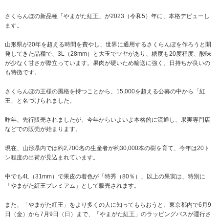
さくらんぼの新品種「やまがた紅王」が2023（令和5）年に、本格デビューし
ます。
山形県が20年を超える時間を費やし、世界に通用するさくらんぼを作ろうと開
発してきた品種で、3L（28mm）と大玉でツヤがあり、糖度も20度程度、酸味
が少なく甘さが際立っています。果肉が硬いため輸送に強く、日持ちが良いの
も特徴です。
さくらんぼの王様の風格を持つことから、15,000を超える公募の中から「紅
王」と名づけられました。
昨年、先行販売されましたが、今年からいよいよ本格的に流通し、果実専門店
などでの販売が始まります。
現在、山形県内では約2,700名の生産者が約30,000本の樹を育て、今年は20ト
ン程度の出荷が見込まれています。
中でも4L（31mm）で果皮の着色が「特秀（80％）」以上の果実は、特別に
「やまがた紅王プレミアム」として販売されます。
また、「やまがた紅王」をより多くの人に知ってもらおうと、東京都内で6月9
日（金）から7月9日（日）まで、「やまがた紅王」のラッピングバスが運行さ