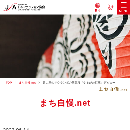
TOP
まち自慢.net
超大玉のサクランボの新品種「やまがた紅王」デビュー
まち自慢.net