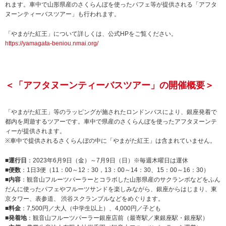
れます。車中で山形県産のさくらんぼを使ったパフェ等が提供される「アフタ
ヌーンティーバスツアー」も行われます。
「やまがた紅王」について詳しくは、公式HPをご覧ください。
https://yamagata-beniou.nmai.org/
＜「アフタヌーンティーバスツアー」の開催概要＞
「やまがた紅王」等のラッピングが施されたロンドンバスにより、銀座発着で
都内を周遊するツアーです。車中で県産のさくらんぼを使ったアフタヌーンテ
ィーが提供されます。
※車中で提供されるさくらんぼの中に「やまがた紅王」は含まれていません。
■運行日
：2023年6月9日（金）～7月9日（日）※毎週木曜日は運休
■便数
：1日3便（11：00～12：30，13：00～14：30、15：00～16：30）
■内容
：観音山フルーツパーラーとコラボした山形県産のサクランボなどをふん
だんに使ったパフェやフルーツサンドを楽しみながら、銀座からはじまり、東
京タワー、表参道、 渋谷スクランブルなどをめぐります。
■料金
：7,500円／大人（中学生以上）、4,000円／子ども
■発着地
：観音山フルーツパーラー銀座店前（最寄駅／東銀座駅・銀座駅）