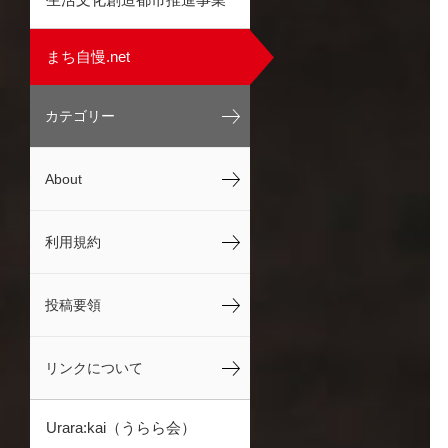
まち自慢.net
カテゴリー
About
利用規約
投稿要領
リンクについて
Urara:kai（うらら会）