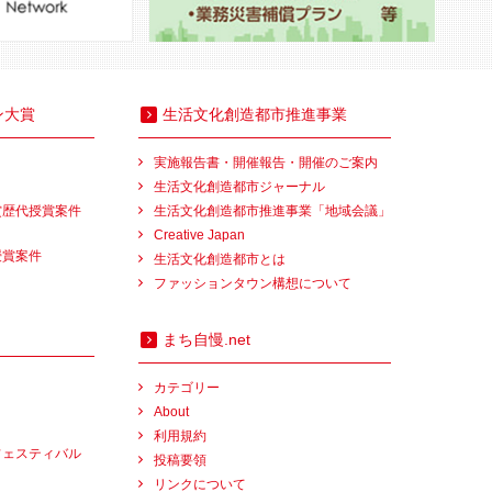
ン大賞
生活文化創造都市推進事業
実施報告書・開催報告・開催のご案内
生活文化創造都市ジャーナル
賞歴代授賞案件
生活文化創造都市推進事業「地域会議」
Creative Japan
授賞案件
生活文化創造都市とは
ファッションタウン構想について
まち自慢.net
カテゴリー
About
利用規約
フェスティバル
投稿要領
リンクについて