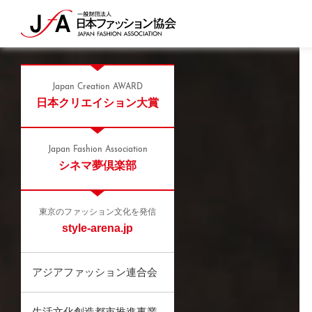
Japan Creation AWARD
日本クリエイション大賞
Japan Fashion Association
シネマ夢倶楽部
東京のファッション文化を発信
style-arena.jp
アジアファッション連合会
生活文化創造都市推進事業