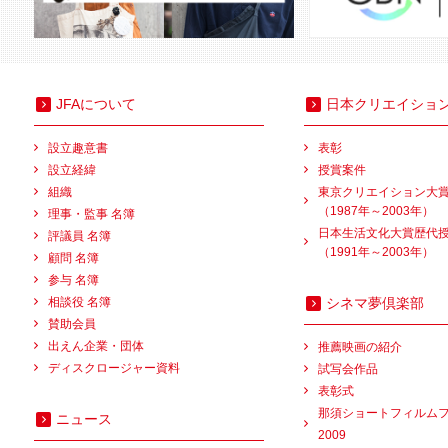
JFAについて
日本クリエイショ
設立趣意書
表彰
設立経緯
授賞案件
組織
東京クリエイション大
（1987年～2003年）
理事・監事 名簿
日本生活文化大賞歴代
評議員 名簿
（1991年～2003年）
顧問 名簿
参与 名簿
相談役 名簿
シネマ夢倶楽部
賛助会員
出えん企業・団体
推薦映画の紹介
ディスクロージャー資料
試写会作品
表彰式
那須ショートフィルム
ニュース
2009