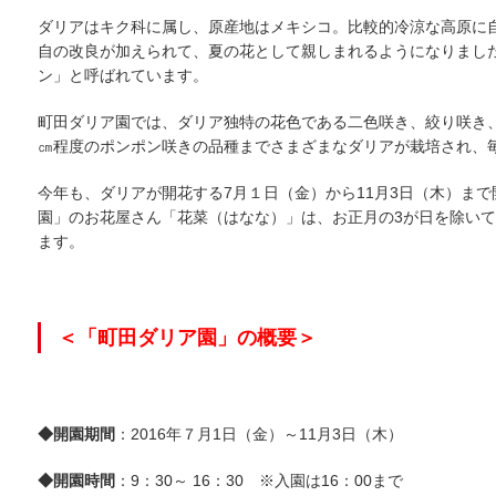
ダリアはキク科に属し、原産地はメキシコ。比較的冷涼な高原に
自の改良が加えられて、夏の花として親しまれるようになりまし
ン」と呼ばれています。
町田ダリア園では、ダリア独特の花色である二色咲き、絞り咲き、
㎝程度のポンポン咲きの品種までさまざまなダリアが栽培され、
今年も、ダリアが開花する7月１日（金）から11月3日（木）ま
園」のお花屋さん「花菜（はなな）」は、お正月の3が日を除い
ます。
＜「町田ダリア園」の概要＞
◆開園期間
：2016年７月1日（金）～11月3日（木）
◆開園時間
：9：30～ 16：30 ※入園は16：00まで