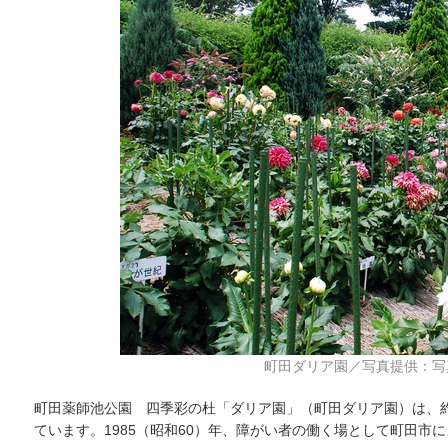
町田ダリア園／写真提供：写
町田薬師池公園 四季彩の杜「ダリア園」（町田ダリア園）は、約15
ています。1985（昭和60）年、障がい者の働く場として町田