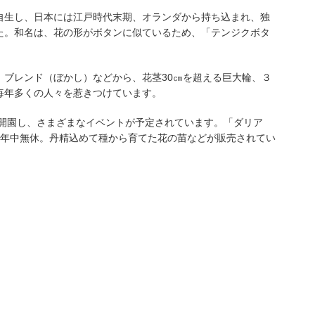
自生し、日本には江戸時代末期、オランダから持ち込まれ、独
た。和名は、花の形がボタンに似ているため、「テンジクボタ
ブレンド（ぼかし）などから、花茎30㎝を超える巨大輪、３
毎年多くの人々を惹きつけています。
で開園し、さまざまなイベントが予定されています。「ダリア
て年中無休。丹精込めて種から育てた花の苗などが販売されてい