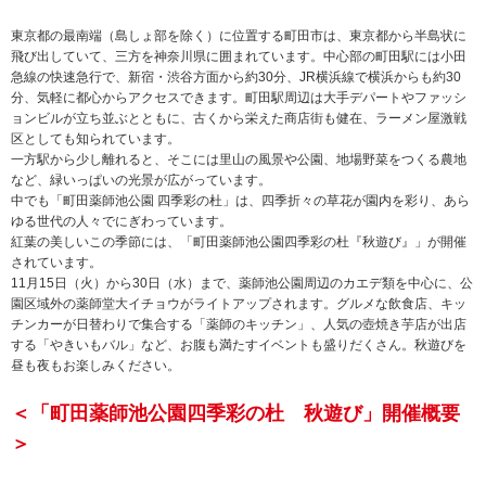
東京都の最南端（島しょ部を除く）に位置する町田市は、東京都から半島状に
飛び出していて、三方を神奈川県に囲まれています。中心部の町田駅には小田
急線の快速急行で、新宿・渋谷方面から約30分、JR横浜線で横浜からも約30
分、気軽に都心からアクセスできます。町田駅周辺は大手デパートやファッシ
ョンビルが立ち並ぶとともに、古くから栄えた商店街も健在、ラーメン屋激戦
区としても知られています。
一方駅から少し離れると、そこには里山の風景や公園、地場野菜をつくる農地
など、緑いっぱいの光景が広がっています。
中でも「町田薬師池公園 四季彩の杜」は、四季折々の草花が園内を彩り、あら
ゆる世代の人々でにぎわっています。
紅葉の美しいこの季節には、「町田薬師池公園四季彩の杜『秋遊び』」が開催
されています。
11月15日（火）から30日（水）まで、薬師池公園周辺のカエデ類を中心に、公
園区域外の薬師堂大イチョウがライトアップされます。グルメな飲食店、キッ
チンカーが日替わりで集合する「薬師のキッチン」、人気の壺焼き芋店が出店
する「やきいもバル」など、お腹も満たすイベントも盛りだくさん。秋遊びを
昼も夜もお楽しみください。
＜「町田薬師池公園四季彩の杜 秋遊び」開催概要
＞