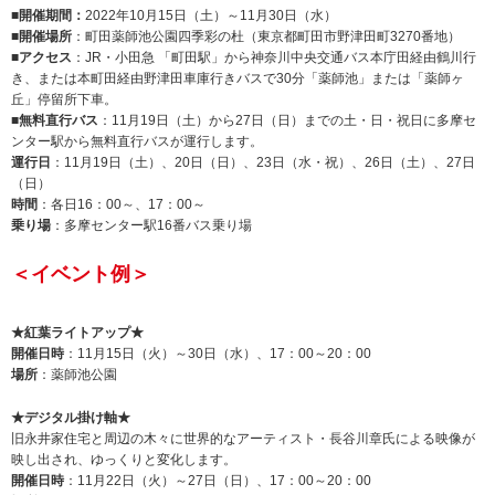
■開催期間：
2022年10月15日（土）～11月30日（水）
■開催場所
：町田薬師池公園四季彩の杜（東京都町田市野津田町3270番地）
■アクセス
：JR・小田急 「町田駅」から神奈川中央交通バス本庁田経由鶴川行
き、または本町田経由野津田車庫行きバスで30分「薬師池」または「薬師ヶ
丘」停留所下車。
■無料直行バス
：11月19日（土）から27日（日）までの土・日・祝日に多摩セ
ンター駅から無料直行バスが運行します。
運行日
：11月19日（土）、20日（日）、23日（水・祝）、26日（土）、27日
（日）
時間
：各日16：00～、17：00～
乗り場
：多摩センター駅16番バス乗り場
＜イベント例＞
★紅葉ライトアップ★
開催日時
：11月15日（火）～30日（水）、17：00～20：00
場所
：薬師池公園
★デジタル掛け軸★
旧永井家住宅と周辺の木々に世界的なアーティスト・長谷川章氏による映像が
映し出され、ゆっくりと変化します。
開催日時
：11月22日（火）～27日（日）、17：00～20：00