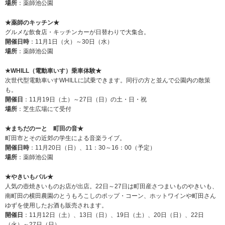
場所
：薬師池公園
★薬師のキッチン★
グルメな飲食店・キッチンカーが日替わりで大集合。
開催日時
：11月1日（火）～30日（水）
場所
：薬師池公園
★WHILL（電動車いす）乗車体験★
次世代型電動車いすWHILLに試乗できます。同行の方と並んで公園内の散策
も。
開催日
：11月19日（土）～27日（日）の土・日・祝
場所
：芝生広場にて受付
★まちだのーと 町田の音★
町田市とその近郊の学生による音楽ライブ。
開催日時
：11月20日（日）、11：30～16：00（予定）
場所
：薬師池公園
★やきいもバル★
人気の壺焼きいものお店が出店。22日～27日は町田産さつまいものやきいも、
南町田の横田農園のとうもろこしのポップ・コーン、ホットワインや町田さん
ゆずを使用したお酒も販売されます。
開催日
：11月12日（土）、13日（日）、19日（土）、20日（日）、22日
（火）～27日（日）