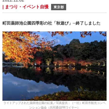
2022.11.02
| まつり・イベント自慢
東京都
町田薬師池公園四季彩の社「秋遊び」─終了しました
ライトアップされた薬師池公園の紅葉／写真提供：（一社）町田市観光コンベ
ンション協会（共同通信PRワイヤー）