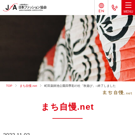
TOP
まち自慢.net
町田薬師池公園四季彩の社「秋遊び」─終了しました
まち自慢.net