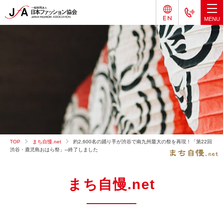
TOP
まち自慢.net
約2,600名の踊り手が渋谷で南九州最大の祭を再現！「第22回
渋谷・鹿児島おはら祭」─終了しました
まち自慢.net