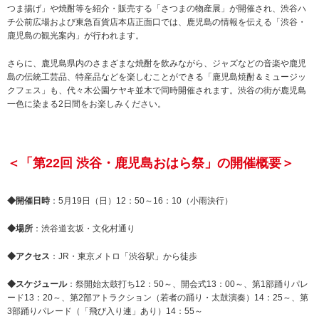
つま揚げ」や焼酎等を紹介・販売する「さつまの物産展」が開催され、渋谷ハ
チ公前広場および東急百貨店本店正面口では、鹿児島の情報を伝える「渋谷・
鹿児島の観光案内」が行われます。
さらに、鹿児島県内のさまざまな焼酎を飲みながら、ジャズなどの音楽や鹿児
島の伝統工芸品、特産品などを楽しむことができる「鹿児島焼酎＆ミュージッ
クフェス」も、代々木公園ケヤキ並木で同時開催されます。渋谷の街が鹿児島
一色に染まる2日間をお楽しみください。
＜「第22回 渋谷・鹿児島おはら祭」の開催概要＞
◆開催日時
：5月19日（日）12：50～16：10（小雨決行）
◆場所
：渋谷道玄坂・文化村通り
◆アクセス
：JR・東京メトロ「渋谷駅」から徒歩
◆スケジュール
：祭開始太鼓打ち12：50～、開会式13：00～、第1部踊りパレ
ード13：20～、第2部アトラクション（若者の踊り・太鼓演奏）14：25～、第
3部踊りパレード（「飛び入り連」あり）14：55～