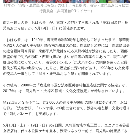
昨年の「渋谷・鹿児島おはら祭」の様子／写真提供：渋谷・鹿児島おはら祭実
行委員会（共同通信PRワイヤー）
南九州最大の祭「おはら祭」が、東京・渋谷区で再現される「第22回渋谷・鹿
児島おはら祭」が、5月19日（日）に開催されます。
「おはら祭」は、1949年、鹿児島市制60周年を記念して始まった祭で、繁華街
を約2万人の踊り手が練り踊る南九州最大の祭。鹿児島と渋谷には、鹿児島出身
の連合艦隊司令長官・東郷平八郎元帥を祀る東郷神社が渋谷にあったり、西郷
隆盛の弟で明治の功臣・西郷従道の住まいが目黒の青葉台にあって、現在の西
郷山公園になっていたり、渋谷のシンボル「忠犬ハチ公」の銅像を造った安藤
照氏が鹿児島の出身であったりと、歴史的に深い縁があり、1998年から文化等
の交流の一環として「渋谷・鹿児島おはら祭」が開催されています。
その後も、2000年に「鹿児島市及び渋谷区災害時相互応援に関する協定」が、
2017年には「鹿児島市・渋谷区 観光・文化交流協定」が締結されています。
第22回目となる今年は、約2,600人の踊り手が66組の踊り連に分かれて「おは
ら節」「渋谷音頭」「ハンヤ節」の3曲に合わせて、渋谷の道玄坂・文化村通り
で「踊りパレード」を実施します。
5月18日（土）・19日（日）の2日間、東急百貨店本店正面口、ユニクロ渋谷道
玄坂店前、代々木公園ケヤキ並木、渋東シネタワー前で、鹿児島の特産品「さ