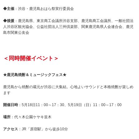
◆主催
：渋谷・鹿児島おはら祭実行委員会
◆後援
：鹿児島県、東京商工会議所渋谷支部、鹿児島商工会議所、一般社団法
人渋谷区観光協会、公益社団法人三州倶楽部、関東鹿児島県人会連合会、鹿児
島市関東公友会
＜同時開催イベント＞
★鹿児島焼酎＆ミュージックフェス★
鹿児島から焼酎の蔵元が渋谷に大集結。心地よいサウンドと本格焼酎が楽しめ
ます
開催日時
：5月18日11：00～17：30、5月19日（日）11：00～17：00
場所
：代々木公園ケヤキ並木
アクセス
：JR「原宿駅」から徒歩10分