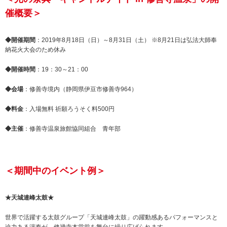
催概要＞
◆開催期間
：2019年8月18日（日）～8月31日（土） ※8月21日は弘法大師奉
納花火大会のため休み
◆開催時間
：19：30～21：00
◆会場
：修善寺境内（静岡県伊豆市修善寺964）
◆料金
：入場無料 祈願ろうそく料500円
◆主催
：修善寺温泉旅館協同組合 青年部
＜期間中のイベント例＞
★天城連峰太鼓★
世界で活躍する太鼓グループ「天城連峰太鼓」の躍動感あるパフォーマンスと