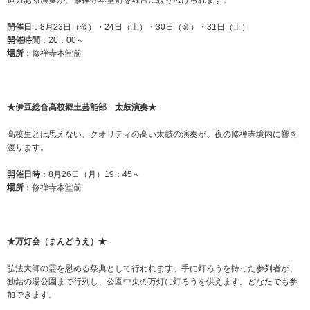
迫力ある演奏が、修禅寺本堂前を舞台に繰り広げられます。
開催日
：8月23日（金）・24日（土）・30日（金）・31日（土）
開催時間
：20：00～
場所
：修禅寺本堂前
★伊豆総合高校郷土芸能部 太鼓演奏★
高校生とは思えない、クオリティの高い太鼓の演奏が、夜の修禅寺境内に響き
渡ります。
開催日時
：8月26日（月）19：45～
場所
：修禅寺本堂前
★万灯会（まんどうえ）★
弘法大師の霊を慰める祭典として行われます。手に灯ろうを持った参列者が、
独鈷の湯公園まで行列し、公園中央の万灯に灯ろうを供えます。どなたでも参
加できます。