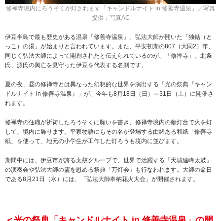
修禅寺境内にろうそくが灯されます「キャンドルナイト in 修善寺温泉」／写真
提供：写真AC
伊豆半島で最も歴史がある温泉「修善寺温泉」。弘法大師が開いた「独鈷（と
っこ）の湯」が始まりと言われています。また、平安初期の807（大同2）年、
同じく弘法大師によって開創されたと伝えられているのが、「修禅寺」。北条
氏、源氏の興亡を見守った伊豆を代表する名刹です。
夏の夜、昼の修禅寺とは異なった幻想的な世界を演出する「光の祭典『キャン
ドルナイト in 修善寺温泉』」が、今年も8月18日（日）～31日（土）に開催さ
れます。
修禅寺の住職が祈祷したろうそくに願いを書き、修禅寺境内の献灯台で火を灯
して、境内に飾ります。平家物語にもその名が登場する由緒ある和紙「修善寺
紙」を使って、地元の小学生が工作した灯ろうも境内に並びます。
期間中には、伊豆市が誇る太鼓グループで、世界で活躍する『天城連峰太鼓』
の演奏会や弘法大師の霊を慰める祭典「万灯会」も行なわれます。大師の命日
である8月21日（水）には、「弘法大師奉納花火大会」が開催されます。
＜光の祭典「キャンドルナイト in 修善寺温泉」の開