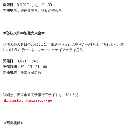
開催日
：8月20日（火）19：30～
開催場所
：修禅寺境内、独鈷の湯公園
★弘法大師奉納花火大会★
弘法大師の命日の8月21日に、奉納花火が山の中腹から打ち上げられます。桂
川の川辺で行われるフィナーレのナイアガラは必見。
開催日
：8月21日（水）
開催時間
：20：15～21：00
開催場所
：修善寺温泉街
詳細は、伊豆市観光情報特設サイトをご覧ください。
http://kanko.city.izu.shizuoka.jp/
＜写真提供＞