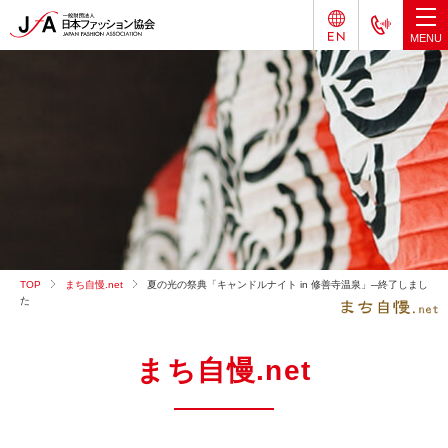
TOP
まち自慢.net
夏の光の祭典「キャンドルナイト in 修善寺温泉」─終了しまし
た
まち自慢.net