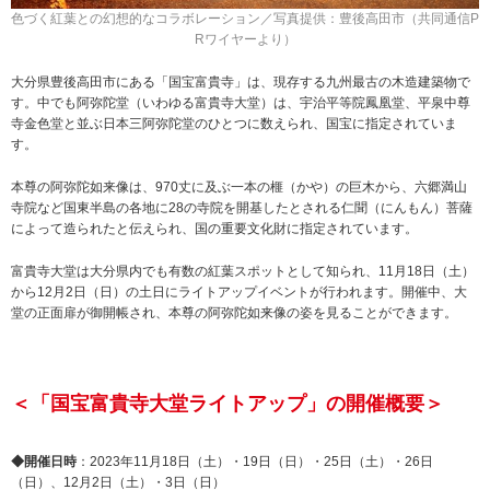
色づく紅葉との幻想的なコラボレーション／写真提供：豊後高田市（共同通信P
Rワイヤーより）
大分県豊後高田市にある「国宝富貴寺」は、現存する九州最古の木造建築物で
す。中でも阿弥陀堂（いわゆる富貴寺大堂）は、宇治平等院鳳凰堂、平泉中尊
寺金色堂と並ぶ日本三阿弥陀堂のひとつに数えられ、国宝に指定されていま
す。
本尊の阿弥陀如来像は、970丈に及ぶ一本の榧（かや）の巨木から、六郷満山
寺院など国東半島の各地に28の寺院を開基したとされる仁聞（にんもん）菩薩
によって造られたと伝えられ、国の重要文化財に指定されています。
富貴寺大堂は大分県内でも有数の紅葉スポットとして知られ、11月18日（土）
から12月2日（日）の土日にライトアップイベントが行われます。開催中、大
堂の正面扉が御開帳され、本尊の阿弥陀如来像の姿を見ることができます。
＜「国宝富貴寺大堂ライトアップ」の開催概要＞
◆開催日時
：2023年11月18日（土）・19日（日）・25日（土）・26日
（日）、12月2日（土）・3日（日）