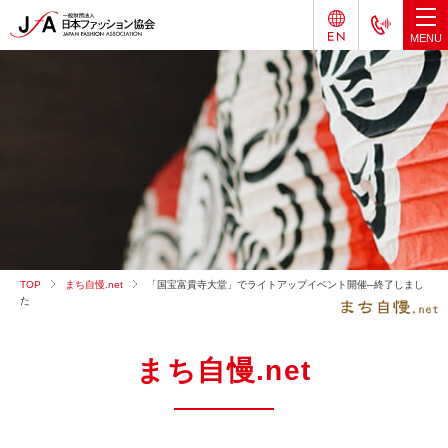
TOP
まち自慢.net
「国宝富貴寺大堂」でライトアップイベント開催─終了しまし
た
まち自慢.net