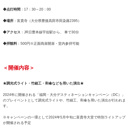
◆点灯時間
：17：30～20：00
◆場所
：富貴寺（大分県豊後高田市田染蕗2395）
◆アクセス
：JR日豊本線宇佐駅から、 車で30分
◆拝観料
：500円※正面両扉開扉・堂内参拝可能
＜開催内容＞
★調光式ライト・竹細工・和傘などを用いた演出★
2024年に開催される「福岡・大分デスティネーションキャンペーン（DC）」
のプレイベントとして調光式ライトや、竹細工、和傘を用いた演出が行われま
す。
※キャンペーンの一環として2024年5月中旬に富貴寺大堂で特別ライトアップ
が開催される予定