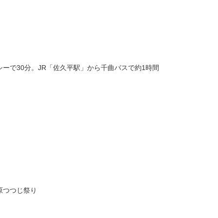
）
ーで30分。JR「佐久平駅」から千曲バスで約1時間
原つつじ祭り