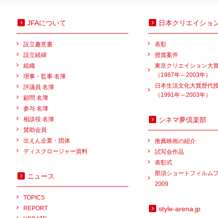
JFAについて
日本クリエイショ
設立趣意書
表彰
設立経緯
授賞案件
組織
東京クリエイション大
（1987年～2003年）
理事・監事 名簿
日本生活文化大賞歴代
評議員 名簿
（1991年～2003年）
顧問 名簿
参与 名簿
相談役 名簿
シネマ夢倶楽部
賛助会員
出えん企業・団体
推薦映画の紹介
ディスクロージャー資料
試写会作品
表彰式
那須ショートフィルム
ニュース
2009
TOPICS
REPORT
style-arena.jp