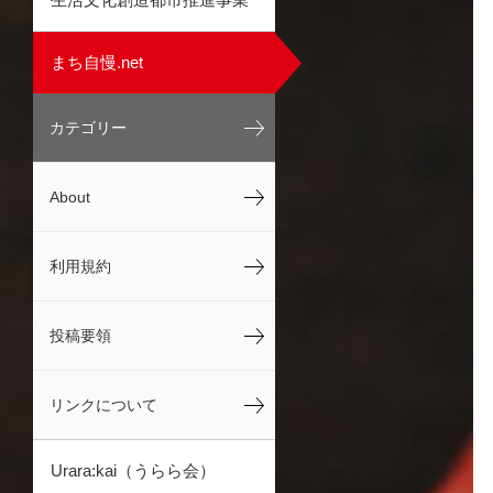
まち自慢.net
カテゴリー
About
利用規約
投稿要領
リンクについて
Urara:kai（うらら会）