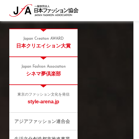
Japan Creation AWARD
日本クリエイション大賞
Japan Fashion Association
シネマ夢倶楽部
東京のファッション文化を発信
style-arena.jp
アジアファッション連合会
生活文化創造都市推進事業