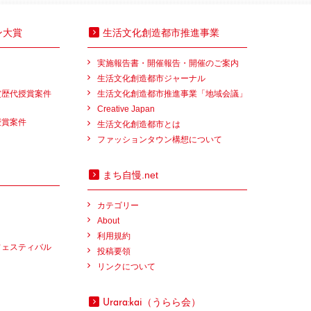
ン大賞
生活文化創造都市推進事業
実施報告書・開催報告・開催のご案内
生活文化創造都市ジャーナル
賞歴代授賞案件
生活文化創造都市推進事業「地域会議」
Creative Japan
授賞案件
生活文化創造都市とは
ファッションタウン構想について
まち自慢.net
カテゴリー
About
利用規約
フェスティバル
投稿要領
リンクについて
（うらら会）
Urara:kai