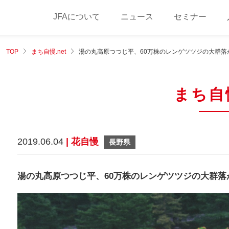
JFAについて
ニュース
セミナー
TOP
まち自慢.net
湯の丸高原つつじ平、60万株のレンゲツツジの大群落
まち自慢
2019.06.04
| 花自慢
長野県
湯の丸高原つつじ平、60万株のレンゲツツジの大群落