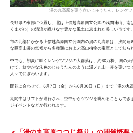
湯の丸高原を覆う赤いじゅうたん、レンゲツ
長野県の東部に位置し、北は上信越高原国立公園の浅間連山、南
くまがわ）の清流が織りなす豊かな風土に恵まれた美しい市です
市の北部にかかる上信越高原国立公園内の湯の丸高原は、浅間連
な亜高山帯の気候から多種類におよぶ高山植物の宝庫として知ら
中でも、初夏に咲くレンゲツツジの大群落は、約60万株、国の天
けて、鮮やかな朱色のじゅうたんのように湯ノ丸山一帯を覆いつ
人々でにぎわいます。
開花に合わせて、6月7日（金）から6月30日（日）まで「湯の
期間中はリフトが運行され、空中からツツジを眺めることもできま
ジイベントなどが行われます。
＜「湯の丸高原つつじ祭り」の開催概要