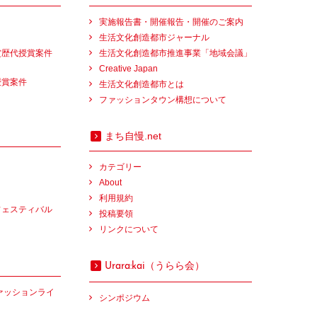
実施報告書・開催報告・開催のご案内
生活文化創造都市ジャーナル
賞歴代授賞案件
生活文化創造都市推進事業「地域会議」
Creative Japan
授賞案件
生活文化創造都市とは
ファッションタウン構想について
まち自慢.net
カテゴリー
About
利用規約
フェスティバル
投稿要領
リンクについて
（うらら会）
Urara:kai
ァッションライ
シンポジウム