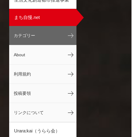
まち自慢.net
カテゴリー
About
利用規約
投稿要領
リンクについて
Urara:kai（うらら会）