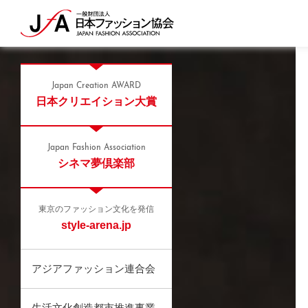
Japan Creation AWARD
日本クリエイション大賞
Japan Fashion Association
シネマ夢倶楽部
東京のファッション文化を発信
style-arena.jp
アジアファッション連合会
生活文化創造都市推進事業