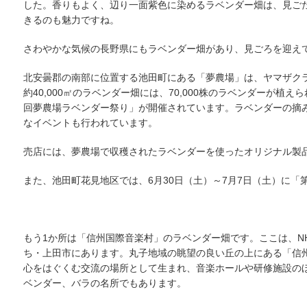
した。香りもよく、辺り一面紫色に染めるラベンダー畑は、見ご
きるのも魅力ですね。
さわやかな気候の長野県にもラベンダー畑があり、見ごろを迎え
北安曇郡の南部に位置する池田町にある「夢農場」は、ヤマザク
約40,000㎡のラベンダー畑には、70,000株のラベンダーが植え
回夢農場ラベンダー祭り」が開催されています。ラベンダーの摘み
なイベントも行われています。
売店には、夢農場で収穫されたラベンダーを使ったオリジナル製
また、池田町花見地区では、6月30日（土）～7月7日（土）に「
もう1か所は「信州国際音楽村」のラベンダー畑です。ここは、N
ち・上田市にあります。丸子地域の眺望の良い丘の上にある「信
心をはぐくむ交流の場所として生まれ、音楽ホールや研修施設の
ベンダー、バラの名所でもあります。