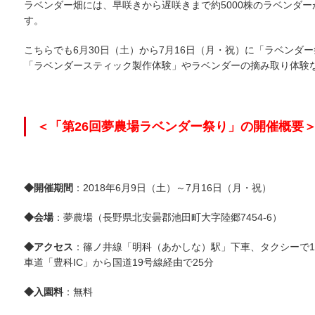
ラベンダー畑には、早咲きから遅咲きまで約5000株のラベンダ
す。
こちらでも6月30日（土）から7月16日（月・祝）に「ラベン
「ラベンダースティック製作体験」やラベンダーの摘み取り体験
＜「第26回夢農場ラベンダー祭り」の開催概要
◆開催期間
：2018年6月9日（土）～7月16日（月・祝）
◆会場
：夢農場（長野県北安曇郡池田町大字陸郷7454-6）
◆アクセス
：篠ノ井線「明科（あかしな）駅」下車、タクシーで1
車道「豊科IC」から国道19号線経由で25分
◆入園料
：無料