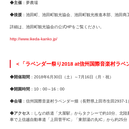
◆主催
：夢農場
◆後援
：池田町、池田町観光協会、池田町観光推進本部、池田商
詳細は、池田町観光協会の公式HPをご覧ください。
http://www.ikeda-kanko.jp/
＜「ラベンダー祭り2018 at信州国際音楽村ラ
◆開催期間
：2018年6月30日（土）～7月16日（月・祝）
◆開園時間
：10：00～16：00
◆会場
：信州国際音楽村ラベンダー畑（長野県上田市生田2937-1
◆アクセス
：しなの鉄道「大屋駅」からタクシーで約10分、北陸
車で上信越自動車道「上田菅平IC」「東部湯の丸IC」から約25分