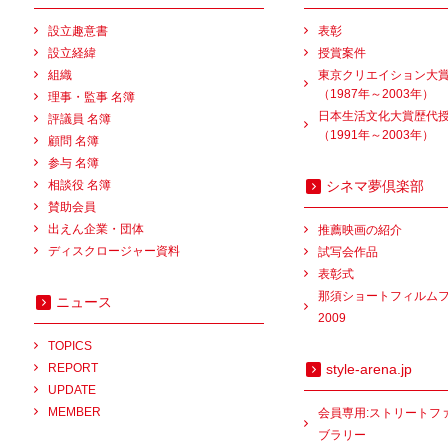
設立趣意書
表彰
設立経緯
授賞案件
組織
東京クリエイション大
（1987年～2003年）
理事・監事 名簿
日本生活文化大賞歴代
評議員 名簿
（1991年～2003年）
顧問 名簿
参与 名簿
相談役 名簿
シネマ夢倶楽部
賛助会員
出えん企業・団体
推薦映画の紹介
ディスクロージャー資料
試写会作品
表彰式
那須ショートフィルム
ニュース
2009
TOPICS
REPORT
style-arena.jp
UPDATE
MEMBER
会員専用:ストリートフ
ブラリー