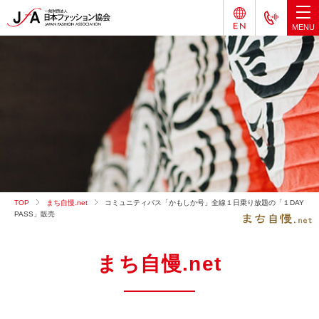
TOP
まち自慢.net
コミュニティバス「かもしか号」全線１日乗り放題の「１DAY
PASS」販売
まち自慢.net