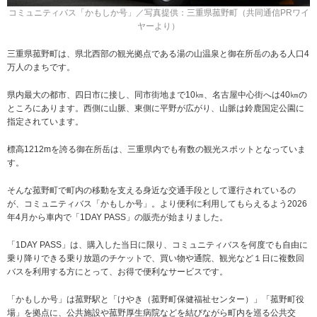
コミュニティバス「かもしか号」／写真提供：三重県菰野町（共同通信PRワイ
ヤーより）
三重県菰野町は、県北西部の観光拠点である湯の山温泉と御在所岳のある人口4
万人のまちです。
県内最大の都市、四日市に接し、同市街地まで10㎞、名古屋中心街へは40㎞の
ところにあります。西側に山脈、東側に平野が広がり、山脈は鈴鹿国定公園に
指定されています。
標高1212mを誇る御在所岳は、三重県内でも有数の観光スポットとなっていま
す。
そんな菰野町で町内の移動を支える身近な交通手段として運行されているの
が、コミュニティバス「かもしか号」。より便利に利用してもらえるよう2026
年4月から車内で「1DAY PASS」の販売が始まりました。
「1DAY PASS」は、購入した当日に限り、コミュニティバスを何度でも自由に
乗り降りできる乗り放題のチケットで、買い物や通院、観光など１日に複数回
バスを利用する方にとって、お得で便利なサービスです。
「かもしか号」は菰野駅と「けやき（菰野町保健福祉センター）」「菰野町役
場」を拠点に、公共施設や菰野厚生病院などを結びながら町内を巡る公共交