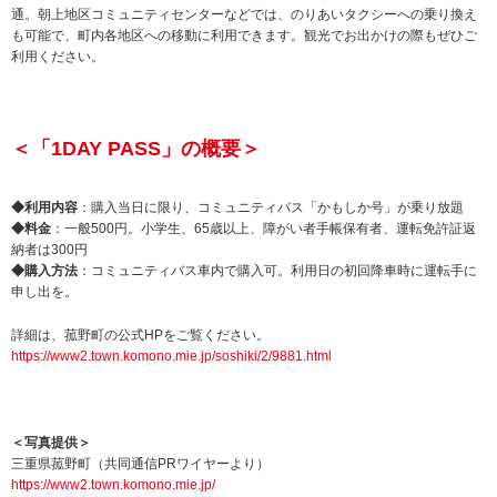
通。朝上地区コミュニティセンターなどでは、のりあいタクシーへの乗り換え
も可能で、町内各地区への移動に利用できます。観光でお出かけの際もぜひご
利用ください。
＜「1DAY PASS」の概要＞
◆利用内容
：購入当日に限り、コミュニティバス「かもしか号」が乗り放題
◆料金
：一般500円。小学生、65歳以上、障がい者手帳保有者、運転免許証返
納者は300円
◆購入方法
：コミュニティバス車内で購入可。利用日の初回降車時に運転手に
申し出を。
詳細は、菰野町の公式HPをご覧ください。
https://www2.town.komono.mie.jp/soshiki/2/9881.html
＜写真提供＞
三重県菰野町（共同通信PRワイヤーより）
https://www2.town.komono.mie.jp/