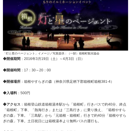
「灯と星のページェント」イメージ／写真提供：（一財）箱根町観光協会
◆開催期間
：2016年3月19日（土）～4月3日（日）
◆開催時間
：17：30～20：00
◆開催場所
：箱根やすらぎの森（神奈川県足柄下郡箱根町箱根381-4）
◆入場料
：500円
◆アクセス
：箱根登山鉄道箱根湯本駅から「箱根町」行きバスで約40分、終点
「箱根町」下車、「熱海行き」または「三島行き」に乗り換え、「箱根やすら
ぎの森」下車。「三島駅」から「元箱根・箱根町」行きで約40分「箱根やすら
ぎの森」下車。土日祝日には箱根湯本より無料バスの運行も。