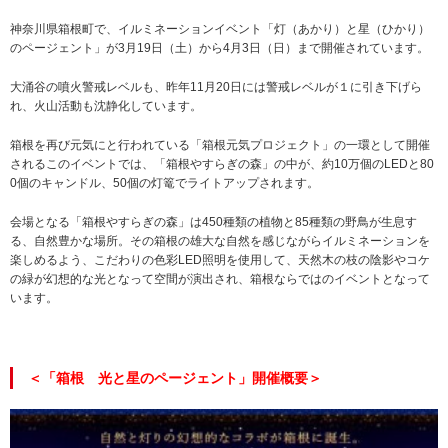
神奈川県箱根町で、イルミネーションイベント「灯（あかり）と星（ひかり）
のページェント」が3月19日（土）から4月3日（日）まで開催されています。
大涌谷の噴火警戒レベルも、昨年11月20日には警戒レベルが１に引き下げら
れ、火山活動も沈静化しています。
箱根を再び元気にと行われている「箱根元気プロジェクト」の一環として開催
されるこのイベントでは、「箱根やすらぎの森」の中が、約10万個のLEDと80
0個のキャンドル、50個の灯篭でライトアップされます。
会場となる「箱根やすらぎの森」は450種類の植物と85種類の野鳥が生息す
る、自然豊かな場所。その箱根の雄大な自然を感じながらイルミネーションを
楽しめるよう、こだわりの色彩LED照明を使用して、天然木の枝の陰影やコケ
の緑が幻想的な光となって空間が演出され、箱根ならではのイベントとなって
います。
＜「箱根 光と星のページェント」開催概要＞