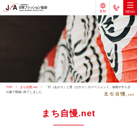
TOP
まち自慢.net
「灯（あかり）と星（ひかり）のページェント」箱根やすらぎ
の森で開催─終了しました
まち自慢.net