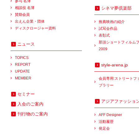
参与 名簿
相談役 名簿
シネマ夢倶楽部
賛助会員
出えん企業・団体
推薦映画の紹介
ディスクロージャー資料
試写会作品
表彰式
那須ショートフィルム
ニュース
2009
TOPICS
REPORT
style-arena.jp
UPDATE
MEMBER
会員専用:ストリートフ
ブラリー
セミナー
アジアファッショ
入会のご案内
刊行物のご案内
AFF Designer
活動履歴
発足会