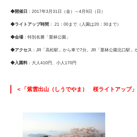
◆開催日
：2017年3月31日（金）～4月9日（日）
◆ライトアップ時間
： 21：00まで（入園は20：30まで）
◆会場
：特別名勝「栗林公園」
◆アクセス
：JR「高松駅」から車で7分。JR「栗林公園北口駅」
◆入園料
：大人410円、小人170円
＜「紫雲出山（しうでやま） 桜ライトアップ」