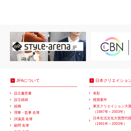
JFAについて
日本クリエイショ
設立趣意書
表彰
設立経緯
授賞案件
組織
東京クリエイション大
（1987年～2003年）
理事・監事 名簿
日本生活文化大賞歴代
評議員 名簿
（1991年～2003年）
顧問 名簿