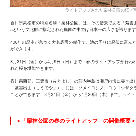
ライトアップされた栗林公園の桜／
香川県高松市の特別名勝「栗林公園」は、その借景である「紫雲山
aという文化財に指定された庭園の中では日本一の広さを誇りま
400年の歴史が息づく大名庭園の傑作で、池の周りに起伏に富ん
ができます。
3月31日（金）から4月9日（日）まで、春のライトアップが行
れた桜を堪能できます。
香川県西部、三豊市（みとよし）の荘内半島は瀬戸内海に突き出
「紫雲出山（しうでやま）」には、ソメイヨシノ、ヨウコウザクラ
ことができます。3月24日（金）から4月20日（木）まで、ライ
＜「栗林公園の春のライトアップ」の開催概要＞