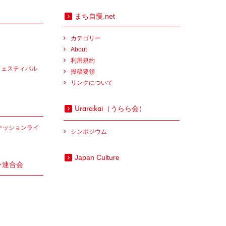
まち自慢.net
カテゴリー
About
利用規約
フェスティバル
投稿要領
リンクについて
（うらら会）
Urara:kai
ァッションライ
シンポジウム
Japan Culture
ン連合会