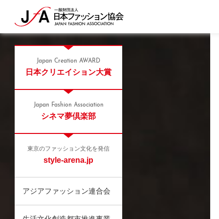
Japan Creation AWARD
日本クリエイション大賞
Japan Fashion Association
シネマ夢倶楽部
東京のファッション文化を発信
style-arena.jp
アジアファッション連合会
生活文化創造都市推進事業