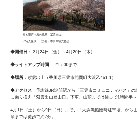
桜と瀬戸内海の絶景「紫雲出山」
／写真提供：（公社）香川県観光協会
◆開催日
： 3月24日（金）～4月20日（木）
◆ライトアップ時間
： 21：00まで
◆場所
：紫雲出山（香川県三豊市詫間町大浜乙451-1）
◆アクセス
：予讃線JR詫間駅から「三豊市コミュニティバス」
に乗り換え「紫雲出山登山口」下車、山頂までは徒歩で1時間半～
4月1日（土）から9日（日）まで、「大浜漁協臨時駐車場」から
頂までは徒歩で約7分。