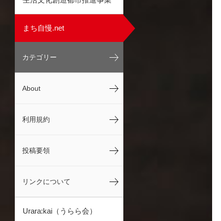
まち自慢.net
カテゴリー
About
利用規約
投稿要領
リンクについて
Urara:kai（うらら会）