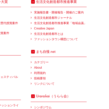
ン大賞
生活文化創造都市推進事業
実施報告書・開催報告・開催のご案内
生活文化創造都市ジャーナル
賞歴代授賞案件
生活文化創造都市推進事業「地域会議」
Creative Japan
授賞案件
生活文化創造都市とは
ファッションタウン構想について
まち自慢.net
カテゴリー
About
利用規約
フェスティバル
投稿要領
リンクについて
（うらら会）
Urara:kai
ァッションライ
シンポジウム