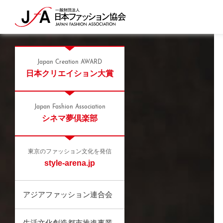
Japan Creation AWARD
日本クリエイション大賞
Japan Fashion Association
シネマ夢倶楽部
東京のファッション文化を発信
style-arena.jp
アジアファッション連合会
生活文化創造都市推進事業