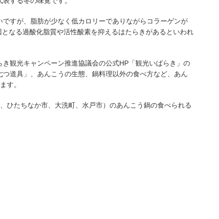
代表する冬の味覚です。
いですが、脂肪が少なく低カロリーでありながらコラーゲンが
因となる過酸化脂質や活性酸素を抑えるはたらきがあるといわれ
らき観光キャンペーン推進協議会の公式HP「観光いばらき」の
七つ道具」、あんこうの生態、鍋料理以外の食べ方など、あん
います。
市、ひたちなか市、大洗町、水戸市）のあんこう鍋の食べられる
。