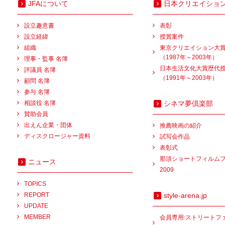
JFAについて
日本クリエイショ
設立趣意書
表彰
設立経緯
授賞案件
組織
東京クリエイション大
（1987年～2003年）
理事・監事 名簿
日本生活文化大賞歴代
評議員 名簿
（1991年～2003年）
顧問 名簿
参与 名簿
相談役 名簿
シネマ夢倶楽部
賛助会員
出えん企業・団体
推薦映画の紹介
ディスクロージャー資料
試写会作品
表彰式
那須ショートフィルム
ニュース
2009
TOPICS
REPORT
style-arena.jp
UPDATE
MEMBER
会員専用:ストリートフ