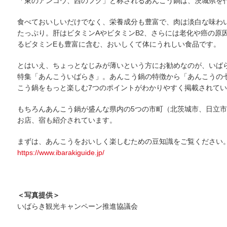
「東のアンコウ、西のフグ」と称されるあんこう鍋は、茨城県を
食べておいしいだけでなく、栄養成分も豊富で、肉は淡白な味わ
たっぷり。肝はビタミンAやビタミンB2、さらには老化や癌の原
るビタミンEも豊富に含む、おいしくて体にうれしい食品です。
とはいえ、ちょっとなじみが薄いという方にお勧めなのが、いば
特集「あんこういばらき」。あんこう鍋の特徴から「あんこうの
こう鍋をもっと楽しむ7つのポイントがわかりやすく掲載されて
もちろんあんこう鍋が盛んな県内の5つの市町（北茨城市、日立
お店、宿も紹介されています。
まずは、あんこうをおいしく楽しむための豆知識をご覧ください
https://www.ibarakiguide.jp/
＜写真提供＞
いばらき観光キャンペーン推進協議会