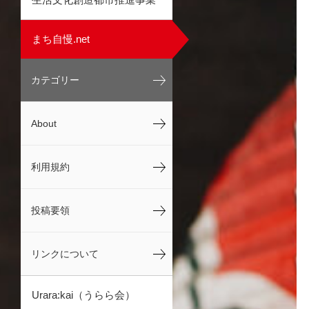
まち自慢.net
カテゴリー
About
利用規約
投稿要領
リンクについて
Urara:kai（うらら会）