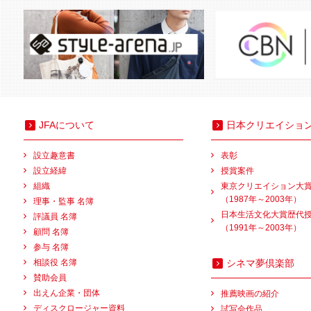
JFAについて
日本クリエイショ
設立趣意書
表彰
設立経緯
授賞案件
組織
東京クリエイション大
（1987年～2003年）
理事・監事 名簿
日本生活文化大賞歴代
評議員 名簿
（1991年～2003年）
顧問 名簿
参与 名簿
相談役 名簿
シネマ夢倶楽部
賛助会員
出えん企業・団体
推薦映画の紹介
ディスクロージャー資料
試写会作品