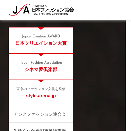
Japan Creation AWARD
日本クリエイション大賞
Japan Fashion Association
シネマ夢倶楽部
東京のファッション文化を発信
style-arena.jp
アジアファッション連合会
生活文化創造都市推進事業