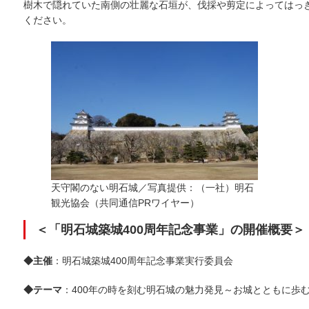
樹木で隠れていた南側の壮麗な石垣が、伐採や剪定によってはっき
ください。
天守閣のない明石城／写真提供：（一社）明石
観光協会（共同通信PRワイヤー）
＜「明石城築城400周年記念事業」の開催概要＞
◆主催
：明石城築城400周年記念事業実行委員会
◆テーマ
：400年の時を刻む明石城の魅力発見～お城とともに歩