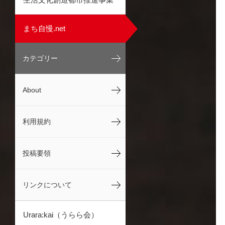
まち自慢.net
カテゴリー
About
利用規約
投稿要領
リンクについて
Urara:kai（うらら会）