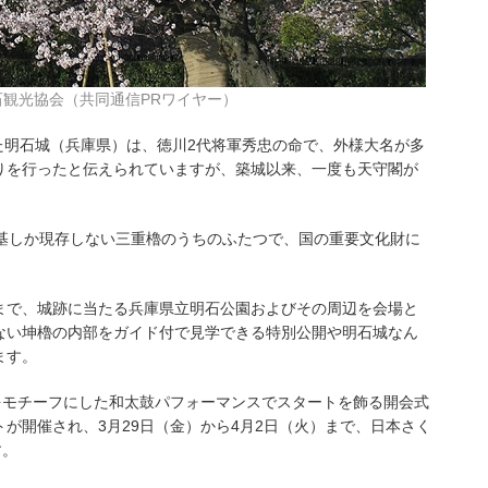
観光協会（共同通信PRワイヤー）
れた明石城（兵庫県）は、徳川2代将軍秀忠の命で、外様大名が多
りを行ったと伝えられていますが、築城以来、一度も天守閣が
基しか現存しない三重櫓のうちのふたつで、国の重要文化財に
（土）まで、城跡に当たる兵庫県立明石公園およびその周辺を会場と
ない坤櫓の内部をガイド付で見学できる特別公開や明石城なん
ます。
をモチーフにした和太鼓パフォーマンスでスタートを飾る開会式
が開催され、3月29日（金）から4月2日（火）まで、日本さく
す。