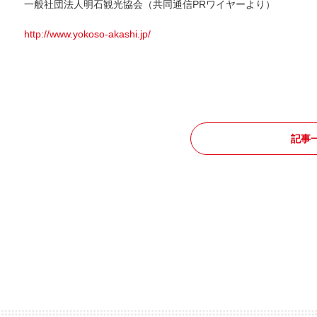
一般社団法人明石観光協会（共同通信PRワイヤーより）
http://www.yokoso-akashi.jp/
記事