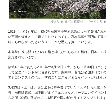
桜と明石城／写真提供：（一社）明石
1619（元和5）年に、初代明石藩主小笠原忠政によって築城さ
い西国の備えとして建てられたものです。宮本武蔵が明石の町割
建てられなかったというユニークな歴史を持っています。
本丸跡に残る巽（たつみ）櫓と坤（ひつじさる）櫓は、日本に12
指定されています。
築城400年にあたる2019年の3月23日（土）から11月30日
して記念イベントが開催されます。期間中、普段は公開されてい
でもコンテストのほか、季節ごとにさまざまなイベントが行われ
3月23日（土）は、明石城下に時を告げていた「とき打ち太鼓」
典、石碑除幕式、城下町グルメフェスタなどオープニングイベント
ら名所100選に選ばれている明石公園の桜がライトアップされま