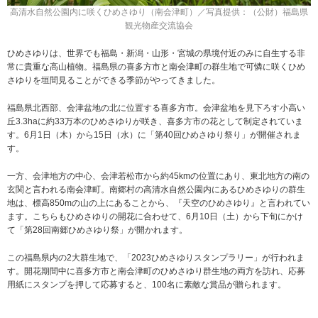
高清水自然公園内に咲くひめさゆり（南会津町）／写真提供：（公財）福島県
観光物産交流協会
ひめさゆりは、世界でも福島・新潟・山形・宮城の県境付近のみに自生する非
常に貴重な高山植物。福島県の喜多方市と南会津町の群生地で可憐に咲くひめ
さゆりを垣間見ることができる季節がやってきました。
福島県北西部、会津盆地の北に位置する喜多方市。会津盆地を見下ろす小高い
丘3.3haに約33万本のひめさゆりが咲き、喜多方市の花として制定されていま
す。6月1日（木）から15日（水）に「第40回ひめさゆり祭り」が開催されま
す。
一方、会津地方の中心、会津若松市から約45kmの位置にあり、東北地方の南の
玄関と言われる南会津町。南郷村の高清水自然公園内にあるひめさゆりの群生
地は、標高850mの山の上にあることから、『天空のひめさゆり』と言われてい
ます。こちらもひめさゆりの開花に合わせて、6月10日（土）から下旬にかけ
て「第28回南郷ひめさゆり祭」が開かれます。
この福島県内の2大群生地で、「2023ひめさゆりスタンプラリー」が行われま
す。開花期間中に喜多方市と南会津町のひめさゆり群生地の両方を訪れ、応募
用紙にスタンプを押して応募すると、100名に素敵な賞品が贈られます。