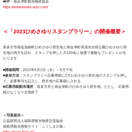
■HP
：南会津町観光物産協会
https://www.kanko-aizu.com/
＜「2023ひめさゆりスタンプラリー」の開催概要＞
喜多方市熱塩加納町ひめさゆり群生地と南会津町高清水自然公園ひめさゆり群
生地の両方を訪れ、スタンプを押した方100名に抽選で素敵なプレゼントが当
たります
■開催期間
：2023年6月1日（木）～6月下旬
■参加方法
：スタンプラリー応募用紙に2大ひめさゆり群生地のスタンプを押し
て、必要事項を記入し、群生地の応募箱に入れる
■応募用紙配布場所
：喜多方市と南会津町のひめさゆり群生地。ただし、応募用
紙がなくなり次第終了
＜写真提供＞
公益財団法人福島県観光物産交流協会
福島県観光情報サイト「ふくしまの旅」