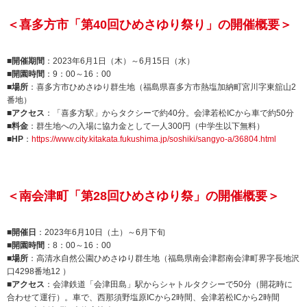
＜喜多方市「第40回ひめさゆり祭り」の開催概要＞
■開催期間
：2023年6月1日（木）～6月15日（水）
■開園時間
：9：00～16：00
■場所
：喜多方市ひめさゆり群生地（福島県喜多方市熱塩加納町宮川字東舘山2
番地）
■アクセス
：「喜多方駅」からタクシーで約40分。会津若松ICから車で約50分
■料金
：群生地への入場に協力金として一人300円（中学生以下無料）
■HP
：
https://www.city.kitakata.fukushima.jp/soshiki/sangyo-a/36804.html
＜南会津町「第28回ひめさゆり祭」の開催概要＞
■開催日
：2023年6月10日（土）～6月下旬
■開園時間
：8：00～16：00
■場所
：高清水自然公園ひめさゆり群生地（福島県南会津郡南会津町界字長地沢
口4298番地12 ）
■アクセス
：会津鉄道「会津田島」駅からシャトルタクシーで50分（開花時に
合わせて運行）。車で、西那須野塩原ICから2時間、会津若松ICから2時間