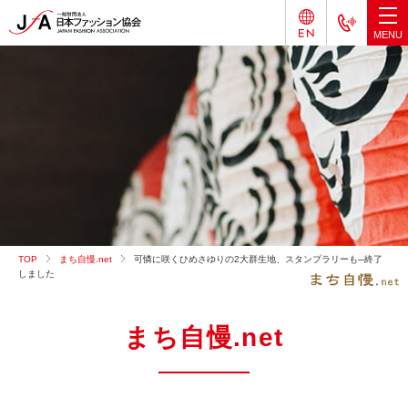
TOP
まち自慢.net
可憐に咲くひめさゆりの2大群生地、スタンプラリーも─終了
しました
まち自慢.net