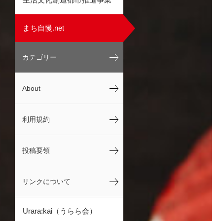
まち自慢.net
カテゴリー
About
利用規約
投稿要領
リンクについて
Urara:kai（うらら会）