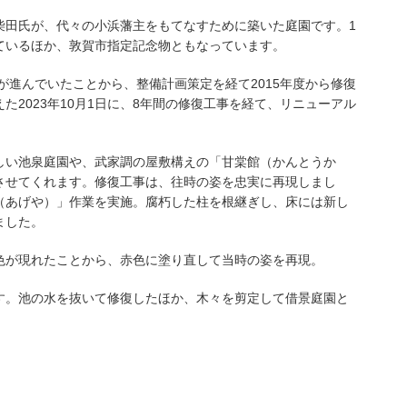
柴田氏が、代々の小浜藩主をもてなすために築いた庭園です。1
れているほか、敦賀市指定記念物ともなっています。
が進んでいたことから、整備計画策定を経て2015年度から修復
えた2023年10月1日に、8年間の修復工事を経て、リニューアル
しい池泉庭園や、武家調の屋敷構えの「甘棠館（かんとうか
させてくれます。修復工事は、往時の姿を忠実に再現しまし
（あげや）」作業を実施。腐朽した柱を根継ぎし、床には新し
ました。
色が現れたことから、赤色に塗り直して当時の姿を再現。
す。池の水を抜いて修復したほか、木々を剪定して借景庭園と