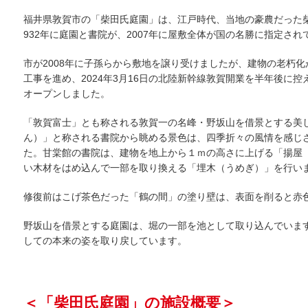
福井県敦賀市の「柴田氏庭園」は、江戸時代、当地の豪農だった
932年に庭園と書院が、2007年に屋敷全体が国の名勝に指定さ
市が2008年に子孫らから敷地を譲り受けましたが、建物の老朽化
工事を進め、2024年3月16日の北陸新幹線敦賀開業を半年後に控
オープンしました。
「敦賀富士」とも称される敦賀一の名峰・野坂山を借景とする美
ん）」と称される書院から眺める景色は、四季折々の風情を感じ
た。甘棠館の書院は、建物を地上から１ｍの高さに上げる「揚屋
い木材をはめ込んで一部を取り換える「埋木（うめぎ）」を行い
修復前はこげ茶色だった「鶴の間」の塗り壁は、表面を削ると赤
野坂山を借景とする庭園は、堀の一部を池として取り込んでいま
しての本来の姿を取り戻しています。
＜「柴田氏庭園」の施設概要＞