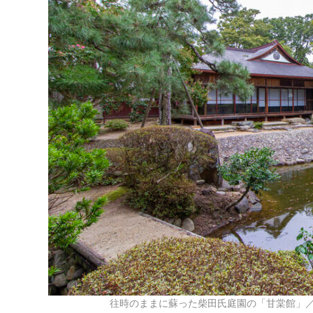
往時のままに蘇った柴田氏庭園の「甘棠館」／