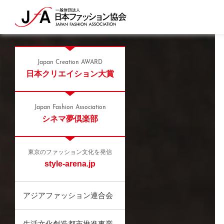
Japan Creation AWARD
日本クリエイション大賞
Japan Fashion Association
シネマ夢倶楽部
東京のファッション文化を発信
style-arena.jp
アジアファッション連合会
生活文化創造都市推進事業