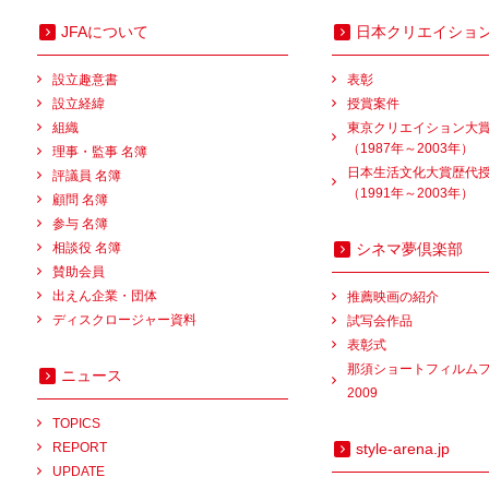
JFAについて
日本クリエイショ
設立趣意書
表彰
設立経緯
授賞案件
組織
東京クリエイション大
（1987年～2003年）
理事・監事 名簿
日本生活文化大賞歴代
評議員 名簿
（1991年～2003年）
顧問 名簿
参与 名簿
相談役 名簿
シネマ夢倶楽部
賛助会員
出えん企業・団体
推薦映画の紹介
ディスクロージャー資料
試写会作品
表彰式
那須ショートフィルム
ニュース
2009
TOPICS
REPORT
style-arena.jp
UPDATE