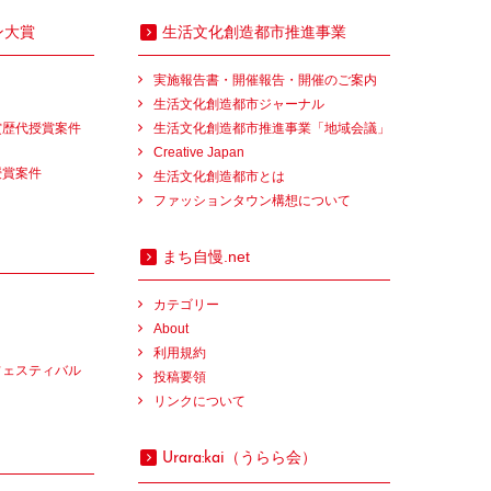
ン大賞
生活文化創造都市推進事業
実施報告書・開催報告・開催のご案内
生活文化創造都市ジャーナル
賞歴代授賞案件
生活文化創造都市推進事業「地域会議」
Creative Japan
授賞案件
生活文化創造都市とは
ファッションタウン構想について
まち自慢.net
カテゴリー
About
利用規約
フェスティバル
投稿要領
リンクについて
（うらら会）
Urara:kai