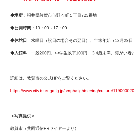
◆場所
：福井県敦賀市市野々町１丁目723番地
◆公開時間
：10：00～17：00
◆休館日
：水曜日（祝日の場合その翌日）、年末年始（12月29日
◆入館料
：一般200円、中学生以下100円 ※4歳未満、障がい
詳細は、敦賀市の公式HPをご覧ください。
https://www.city.tsuruga.lg.jp/smph/sightseeing/culture/1190000
＜写真提供＞
敦賀市（共同通信PRワイヤーより）