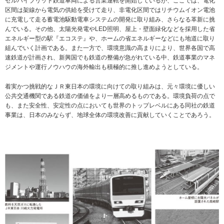
ゼルハイブリッド鉄道車両による営業運転を開始しているが、ここでは、電化
区間は架線から電気の供給を受けて走り、非電化区間ではリチウムイオン電池
に充電して走る蓄電池駆動電車システムの開発に取り組み、さらなる革新に挑
んでいる。その他、太陽光発電やLED照明、屋上・壁面緑化などを採用した省
エネルギー型の駅『エコステ』や、ホームの省エネルギーなどにも地道に取り
組んでいく計画である。また一方で、環境意識の高まりにより、世界各国で高
速鉄道が計画され、新興国でも鉄道の整備が急がれている中、鉄道事業のマネ
ジメントや運行ノウハウの海外輸出も積極的に推し進めようとしている。
着実かつ挑戦的なＪＲ東日本の環境に向けての取り組みは、元々環境に優しい
公共交通機関である鉄道の価値をより一層高めるものである。環境負荷の点で
も、また安全性、安定性の点においても世界のトップレベルにある同社の鉄道
事業は、日本のみならず、地球全体の環境改善に貢献していくことであろう。