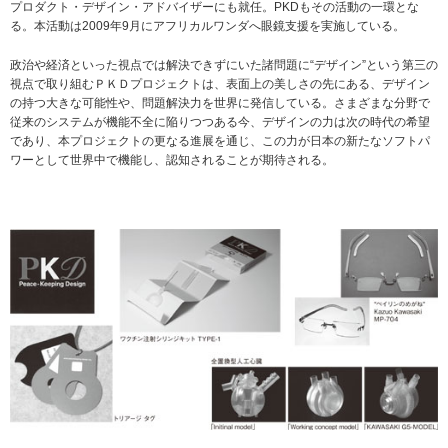
プロダクト・デザイン・アドバイザーにも就任。PKDもその活動の一環とな
る。本活動は2009年9月にアフリカルワンダへ眼鏡支援を実施している。
政治や経済といった視点では解決できずにいた諸問題に“デザイン”という第三の
視点で取り組むＰＫＤプロジェクトは、表面上の美しさの先にある、デザイン
の持つ大きな可能性や、問題解決力を世界に発信している。さまざまな分野で
従来のシステムが機能不全に陥りつつある今、デザインの力は次の時代の希望
であり、本プロジェクトの更なる進展を通じ、この力が日本の新たなソフトパ
ワーとして世界中で機能し、認知されることが期待される。