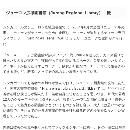
ジューロン広域図書館（Jurong Regional Library） 殿
シンガポールのジューロン広域図書館では、2004年6月の全面リニューアルの
際に、ティーンがティーンのために企画し、ティーンが運営するティーン専用
ライブラリー『Verging All Teens（V.A.T.）』というユニークな空間が作られ
た。
『Ｖ．Ａ．Ｔ．』は図書館4階の1フロア、約1,200㎡を使った、ガラス張りで
日当たりの良い室内で、寝転がって本が読めるスペース、音楽を聴いたりイン
ターネットが使えたりするコーナー、飲食が可能なコーナー、そして落書きの
できる壁など、若者にとって居心地のよい場所となっている。
シンガポールでも若者の本離れが進んでおり、ジューロン図書館の改装にあた
り、国立図書館委員会（ N a t i o n a l Library Board : NLB）では、どうすれば
若者を呼び戻せるか悩んだ末、若者自身に任せることを思いつき、10代の若者
12人のグループを企画に引き込んだ。若者グループは定期的に集まり、自分た
ちにとって魅力ある図書館はどういうものかを話し合い、大人には思いつかな
い発想で、それまでの公共図書館の常識を打ち破る内容の提案を次々と行い実
現していったのである。
内装は彼らの意見を取り入れてブラック＆シルバーに統一。 床の一部には駐車