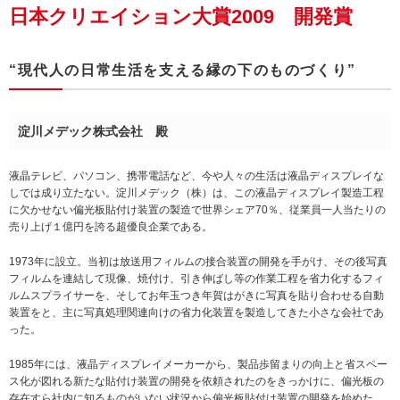
日本クリエイション大賞2009 開発賞
“現代人の日常生活を支える縁の下のものづくり”
淀川メデック株式会社 殿
液晶テレビ、パソコン、携帯電話など、今や人々の生活は液晶ディスプレイな
しでは成り立たない。淀川メデック（株）は、この液晶ディスプレイ製造工程
に欠かせない偏光板貼付け装置の製造で世界シェア70％、従業員一人当たりの
売り上げ１億円を誇る超優良企業である。
1973年に設立。当初は放送用フィルムの接合装置の開発を手がけ、その後写真
フィルムを連結して現像、焼付け、引き伸ばし等の作業工程を省力化するフィ
ルムスプライサーを、そしてお年玉つき年賀はがきに写真を貼り合わせる自動
装置をと、主に写真処理関連向けの省力化装置を製造してきた小さな会社であ
った。
1985年には、液晶ディスプレイメーカーから、製品歩留まりの向上と省スペー
ス化が図れる新たな貼付け装置の開発を依頼されたのをきっかけに、偏光板の
存在すら社内に知るものがいない状況から偏光板貼付け装置の開発を始めた。