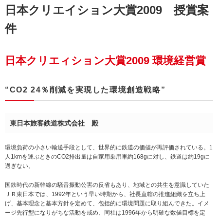
日本クリエイション大賞2009 授賞案
件
日本クリエィション大賞2009 環境経営賞
“CO2 24％削減を実現した環境創造戦略”
東日本旅客鉄道株式会社 殿
環境負荷の小さい輸送手段として、世界的に鉄道の価値が再評価されている。1
人1kmを運ぶときのCO2排出量は自家用乗用車約168gに対し、鉄道は約19gに
過ぎない。
国鉄時代の新幹線の騒音振動公害の反省もあり、地域との共生を意識していた
ＪＲ東日本では、1992年という早い時期から、社長直轄の推進組織を立ち上
げ、基本理念と基本方針を定めて、包括的に環境問題に取り組んできた。イメ
ージ先行型になりがちな活動を戒め、同社は1996年から明確な数値目標を定