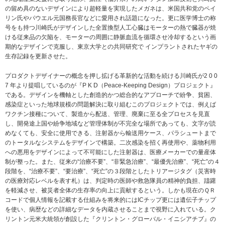
の留め具のないデザインにより超軽量を実現したメガネは、米国共和党のペイ
リン氏やパウエル元国務長官などに愛用され話題になった。更に医学博士の称
号をも持つ川崎氏がデザインした全置換型人工心臓はモーターの熱で臓器が焼
ける従来品の欠陥を、モーターの周囲に静脈血流を循環させ冷却するという画
期的なデザインで克服し、東京大学との共同研究で インプラントされたヤギの
生存記録を更新させた。
プロダクトデザイナーの概念を押し拡げる革新的な活動を続ける川崎氏が2 0 0
7 年より提唱しているのが『P K D（Peace-Keeping Design）プロジェクト』
である。デザインを機軸とした創造的かつ総合的なアプローチで紛争、貧困、
感染症といった地球規模の問題解決に取り組むこのプロジェクトでは、例えば
ワクチン接種について、製造から配送、管理、廃棄に至る全プロセスを見直
し、開発途上国や紛争地域など管理体制が不完全な場所であっても、文字が読
めなくても、安全に使用できる、注射器から輸送用ケース、パラシュートまで
のトータルなシステムをデザインで構築。二次感染を招く再使用や、薬物利用
への悪用をデザインによって不可能にした注射器は、医療メーカーでの量産体
制が整った。また、従来の“治療不要”、“非緊急治療”、“最優先治療”、“死亡”の４
段階を、“治療不要”、“要治療”、“死亡”の３段階としたトリアージタグ（災害時
の医療対応レベルを表す札）は、判定時の医師や救急隊員の精神的負担、躊躇
を軽減させ、被災者全体の生存率の向上に貢献するという。しかも現在のＱＲ
コードで個人情報を記載する仕組みを将来的にはICチップ更には遺伝子チップ
を使い、病歴などの詳細なデータを内蔵させることまで視野に入れている。ク
リントン元米大統領が創設した『クリントン・グローバル・イニシアチブ』の