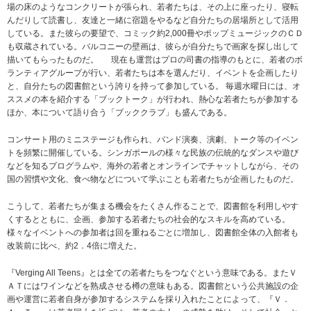
場の床のようなコンクリートが張られ、若者たちは、その上に座ったり、寝転
んだりして読書し、友達と一緒に宿題をやるなど自分たちの居場所として活用
している。また彼らの要望で、コミック約2,000冊やポップミュージックのＣＤ
も収蔵されている。バルコニーの壁画は、彼らが自分たちで画家を探し出して
描いてもらったものだ。 現在も運営はプロの司書の指導のもとに、若者のボ
ランティアグループが行い、若者たちは本を選んだり、イベントを企画したり
と、自分たちの図書館という誇りを持って参加している。 毎週水曜日には、オ
ススメの本を紹介する「ブックトーク」が行われ、熱心な若者たちが参加する
ほか、本について語り合う「ブッククラブ」も盛んである。
コンサート用のミニステージも作られ、バンド演奏、演劇、トーク等のイベン
トを頻繁に開催している。シンガポールの様々な民族の伝統的なダンスや遊び
などを知るプログラムや、海外の若者とオンラインでチャットしながら、その
国の習慣や文化、食べ物などについて学ぶことも若者たちが企画したものだ。
こうして、若者たちが集まる機会をたくさん作ることで、図書館を利用しやす
くするとともに、企画、参加する若者たちの社会的なスキルを高めている。
様々なイベントへの参加者は回を重ねるごとに増加し、図書館全体の入館者も
改装前に比べ、約2．4倍に増えた。
『Verging All Teens』とは全ての若者たちをつなぐという意味である。またＶ
ＡＴにはワインなどを熟成させる樽の意味もある。図書館という公共施設の企
画や運営に若者自身が参加するシステムを採り入れたことによって、『Ｖ．