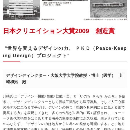
日本クリエイション大賞2009 創造賞
“世界を変えるデザインの力、 ＰＫＤ（Peace-Keep
ing Design）プロジェクト”
デザインディレクター・大阪大学大学院教授・博士（医学） 川
崎和男 殿
川崎氏は「デザイン＝機能+性能+効能＝美」と「いのち･きもち･かたち」を信
条に、デザインディレクターとして伝統工芸品から医療器具、そして人工心臓
のモデルに至るまで手がけ、デザインの持つ「理想を具体的に目に見える形で
提案する力」を表現してきた。多くの作品が世界的に高く評価され、ニューヨ
ーク近代美術館をはじめとする海外の主要美術館に永久収蔵、展示されている
のみならず、「デザインの力は地方から世界への発信も可能にする」と、地方
の地場産業支援にも取り組み、鯖江（福井県）の高いチタン加工技術と川崎氏