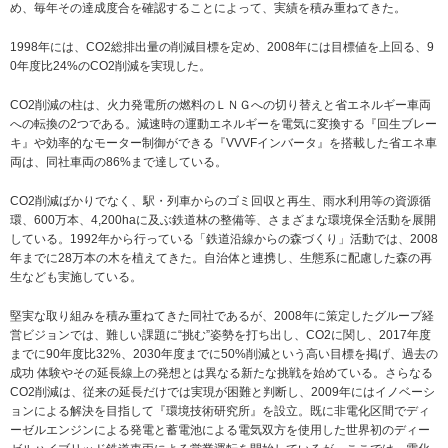
め、毎年その達成度合を確認することによって、実績を積み重ねてきた。
1998年には、CO2総排出量の削減目標を定め、2008年には目標値を上回る、9
0年度比24%のCO2削減を実現した。
CO2削減の柱は、火力発電所の燃料のＬＮＧへの切り替えと省エネルギー車両
への転換の2つである。減速時の運動エネルギーを電気に変換する『回生ブレー
キ』や効率的なモーター制御ができる『VVVFインバータ』を搭載した省エネ車
両は、同社車両の86%まで達している。
CO2削減ばかりでなく、駅・列車からのゴミ回収と再生、雨水利用等の資源循
環、600万本、4,200haに及ぶ鉄道林の整備等、さまざまな環境保全活動を展開
している。1992年から行っている「鉄道沿線からの森づくり」活動では、2008
年までに28万本の木を植えてきた。自治体と連携し、生態系に配慮した森の再
生なども実施している。
堅実な取り組みを積み重ねてきた同社であるが、2008年に策定したグループ経
営ビジョンでは、難しい課題に“挑む”姿勢を打ち出し、CO2に関し、2017年度
までに90年度比32%、2030年度までに50%削減という高い目標を掲げ、過去の
成功 体験やその延長線上の発想とは異なる新たな挑戦を始めている。さらなる
CO2削減は、従来の延長だけでは実現が困難と判断し、2009年にはイノベーシ
ョンによる解決を目指して『環境技術研究所』を設立。既に非電化区間でディ
ーゼルエンジンによる発電と蓄電池による電気双方を使用した世界初のディー