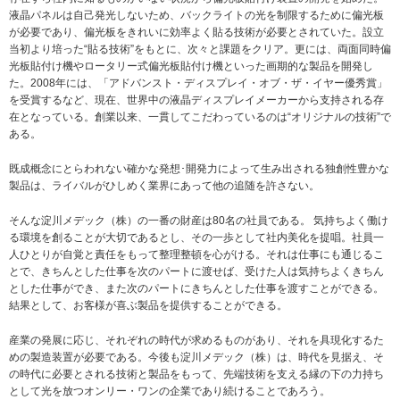
液晶パネルは自己発光しないため、バックライトの光を制限するために偏光板
が必要であり、偏光板をきれいに効率よく貼る技術が必要とされていた。設立
当初より培った“貼る技術”をもとに、次々と課題をクリア。更には、両面同時偏
光板貼付け機やロータリー式偏光板貼付け機といった画期的な製品を開発し
た。2008年には、「アドバンスト・ディスプレイ・オブ・ザ・イヤー優秀賞」
を受賞するなど、現在、世界中の液晶ディスプレイメーカーから支持される存
在となっている。創業以来、一貫してこだわっているのは“オリジナルの技術”で
ある。
既成概念にとらわれない確かな発想･開発力によって生み出される独創性豊かな
製品は、ライバルがひしめく業界にあって他の追随を許さない。
そんな淀川メデック（株）の一番の財産は80名の社員である。 気持ちよく働け
る環境を創ることが大切であるとし、その一歩として社内美化を提唱。社員一
人ひとりが自覚と責任をもって整理整頓を心がける。それは仕事にも通じるこ
とで、きちんとした仕事を次のパートに渡せば、受けた人は気持ちよくきちん
とした仕事ができ、また次のパートにきちんとした仕事を渡すことができる。
結果として、お客様が喜ぶ製品を提供することができる。
産業の発展に応じ、それぞれの時代が求めるものがあり、それを具現化するた
めの製造装置が必要である。今後も淀川メデック（株）は、時代を見据え、そ
の時代に必要とされる技術と製品をもって、先端技術を支える縁の下の力持ち
として光を放つオンリー・ワンの企業であり続けることであろう。