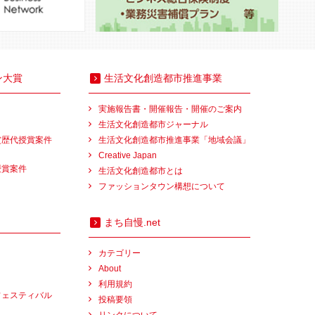
ン大賞
生活文化創造都市推進事業
実施報告書・開催報告・開催のご案内
生活文化創造都市ジャーナル
賞歴代授賞案件
生活文化創造都市推進事業「地域会議」
Creative Japan
授賞案件
生活文化創造都市とは
ファッションタウン構想について
まち自慢.net
カテゴリー
About
利用規約
フェスティバル
投稿要領