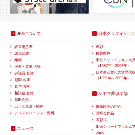
JFAについて
日本クリエイショ
設立趣意書
表彰
設立経緯
授賞案件
組織
東京クリエイション大
（1987年～2003年）
理事・監事 名簿
日本生活文化大賞歴代
評議員 名簿
（1991年～2003年）
顧問 名簿
参与 名簿
相談役 名簿
シネマ夢倶楽部
賛助会員
出えん企業・団体
推薦映画の紹介
ディスクロージャー資料
試写会作品
表彰式
那須ショートフィルム
ニュース
2009