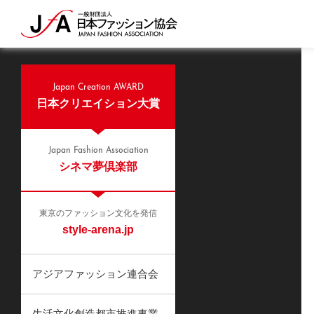
Japan Creation AWARD
日本クリエイション大賞
Japan Fashion Association
シネマ夢倶楽部
東京のファッション文化を発信
style-arena.jp
アジアファッション連合会
生活文化創造都市推進事業