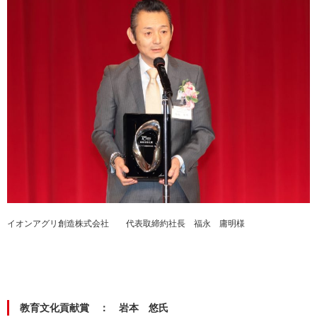
イオンアグリ創造株式会社 代表取締約社長 福永 庸明様
教育文化貢献賞 ： 岩本 悠氏