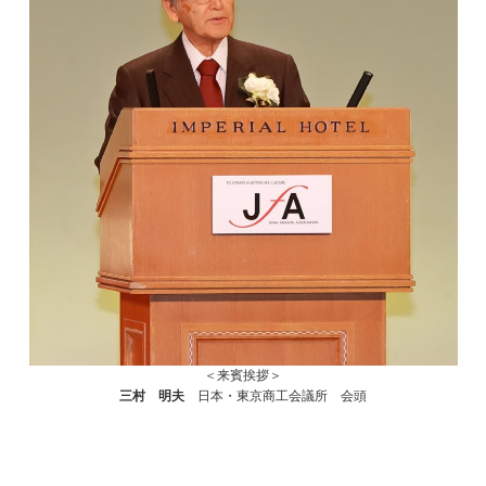
＜来賓挨拶＞
三村 明夫
日本・東京商工会議所 会頭